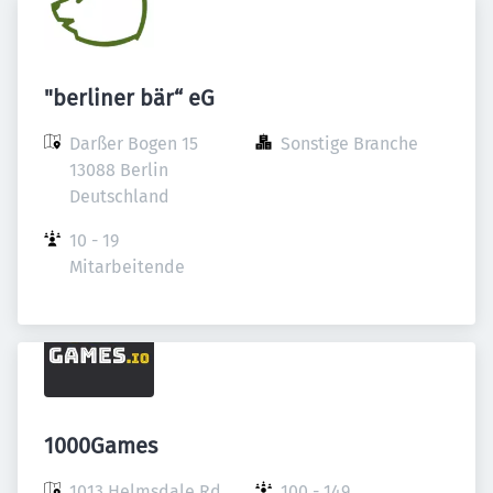
"berliner bär“ eG
Darßer Bogen 15

Sonstige Branche
13088 Berlin

Deutschland
10 - 19 
Mitarbeitende
1000Games
1013 Helmsdale Rd, 
100 - 149 