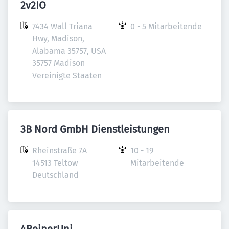
2v2IO
7434 Wall Triana 
0 - 5 Mitarbeitende
Hwy, Madison, 
Alabama 35757, USA

35757 Madison

Vereinigte Staaten
3B Nord GmbH Dienstleistungen
Rheinstraße 7A

10 - 19 
14513 Teltow

Mitarbeitende
Deutschland