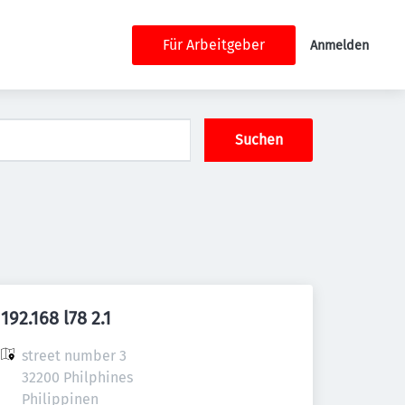
Für Arbeitgeber
Anmelden
Suchen
192.168 l78 2.1
street number 3

32200 Philphines

Philippinen