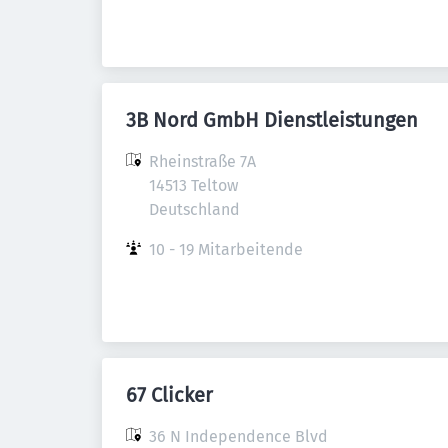
3B Nord GmbH Dienstleistungen
Rheinstraße 7A

14513 Teltow

Deutschland
10 - 19 Mitarbeitende
67 Clicker
36 N Independence Blvd
