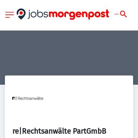
re|Rechtsanwälte PartGmbB