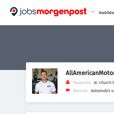
Ausbildu
AllAmericanMoto
Hauptsitz
st. church
Branche
Automobil u