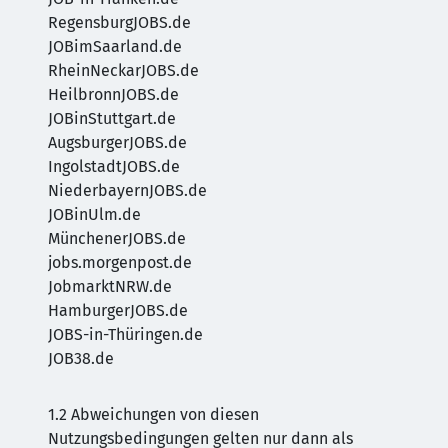
RegensburgJOBS.de
JOBimSaarland.de
RheinNeckarJOBS.de
HeilbronnJOBS.de
JOBinStuttgart.de
AugsburgerJOBS.de
IngolstadtJOBS.de
NiederbayernJOBS.de
JOBinUlm.de
MünchenerJOBS.de
jobs.morgenpost.de
JobmarktNRW.de
HamburgerJOBS.de
JOBS-in-Thüringen.de
JOB38.de
1.2 Abweichungen von diesen
Nutzungsbedingungen gelten nur dann als