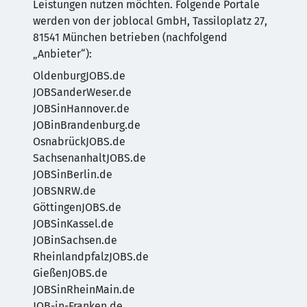
Leistungen nutzen möchten. Folgende Portale
werden von der joblocal GmbH, Tassiloplatz 27,
81541 München betrieben (nachfolgend
„Anbieter“):
OldenburgJOBS.de
JOBSanderWeser.de
JOBSinHannover.de
JOBinBrandenburg.de
OsnabrückJOBS.de
SachsenanhaltJOBS.de
JOBSinBerlin.de
JOBSNRW.de
GöttingenJOBS.de
JOBSinKassel.de
JOBinSachsen.de
RheinlandpfalzJOBS.de
GießenJOBS.de
JOBSinRheinMain.de
JOB-in-Franken.de