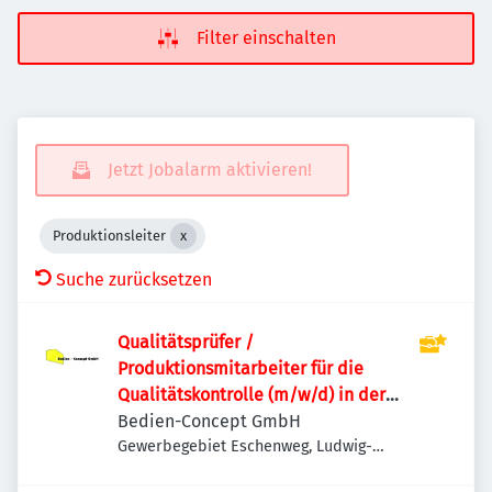
Filter einschalten
Jetzt Jobalarm aktivieren!
Produktionsleiter
Suche zurücksetzen
Qualitätsprüfer /
Produktionsmitarbeiter für die
Qualitätskontrolle (m/w/d) in der
Lebensmittelverpackung
Bedien-Concept GmbH
Gewerbegebiet Eschenweg, Ludwig-
Erhard-Ring 20, 15827 Blankenfelde-