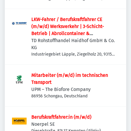
Teublitz-Maxhütte, Deutschland
LKW-Fahrer / Berufskraftfahrer CE
(m/w/d) Werksverkehr | 3-Schicht-
Betrieb | Abrollcontainer &
Absetzmulden
TD Rohstoffhandel Haidhof GmbH & Co.
KG
Industriegebiet Läpple, Ziegelholz 20, 93158
Teublitz-Maxhütte, Deutschland
Mitarbeiter (m/w/d) im technischen
Transport
UPM – The Biofore Company
86956 Schongau, Deutschland
Berufskraftfahrer:in (m/w/d)
Noerpel SE
Dieselstraße, 87437 Kempten (Allgäu),