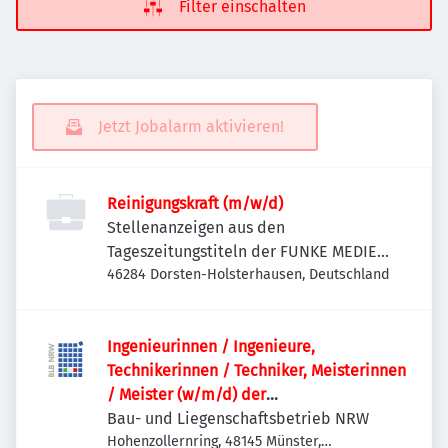
Filter einschalten
Jetzt Jobalarm aktivieren!
Reinigungskraft (m/w/d)
Stellenanzeigen aus den
Tageszeitungstiteln der FUNKE MEDIEN
NRW
46284 Dorsten-Holsterhausen, Deutschland
Ingenieurinnen / Ingenieure,
Technikerinnen / Techniker, Meisterinnen
/ Meister (w/m/d) der
Versorgungstechnik / Technischen
Bau- und Liegenschaftsbetrieb NRW
Gebäudeausrüstung als
Hohenzollernring, 48145 Münster,