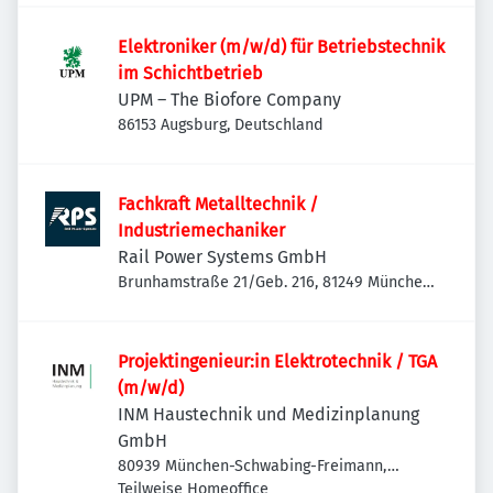
Elektroniker (m/w/d) für Betriebstechnik
im Schichtbetrieb
UPM – The Biofore Company
86153 Augsburg, Deutschland
Fachkraft Metalltechnik /
Industriemechaniker
Rail Power Systems GmbH
Brunhamstraße 21/Geb. 216, 81249 München-
Aubing-Lochhausen-Langwied, Deutschland
Projektingenieur:in Elektrotechnik / TGA
(m/w/d)
INM Haustechnik und Medizinplanung
GmbH
80939 München-Schwabing-Freimann,
Deutschland
Teilweise Homeoffice