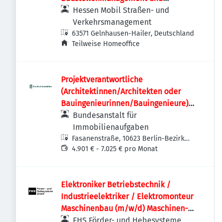
Infrastrukturprojekte
Hessen Mobil Straßen- und
Verkehrsmanagement
63571 Gelnhausen-Hailer, Deutschland
Teilweise Homeoffice
Projektverantwortliche
(Architektinnen/Architekten oder
Bauingenieurinnen/Bauingenieure)
(w/m/d)
Bundesanstalt für
Immobilienaufgaben
Fasanenstraße, 10623 Berlin-Bezirk
Charlottenburg-Wilmersdorf,
4.901 € - 7.025 € pro Monat
Deutschland
Elektroniker Betriebstechnik /
Industrieelektriker / Elektromonteur
Maschinenbau (m/w/d) Maschinen-
und Anlagenbau | Schaltschrankbau |
FHS Förder- und Hebesysteme