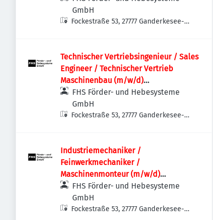
Sondermaschinen
GmbH
Fockestraße 53, 27777 Ganderkesee-
Hoykenkamp, Deutschland
Technischer Vertriebsingenieur / Sales
Engineer / Technischer Vertrieb
Maschinenbau (m/w/d)
Sondermaschinenbau | Anlagenbau |
FHS Förder- und Hebesysteme
Projektvertrieb | International
GmbH
Fockestraße 53, 27777 Ganderkesee-
Hoykenkamp, Deutschland
Industriemechaniker /
Feinwerkmechaniker /
Maschinenmonteur (m/w/d)
Maschinenbau | Anlagenbau |
FHS Förder- und Hebesysteme
Sondermaschinenbau | Service &
GmbH
Montage
Fockestraße 53, 27777 Ganderkesee-
Hoykenkamp, Deutschland