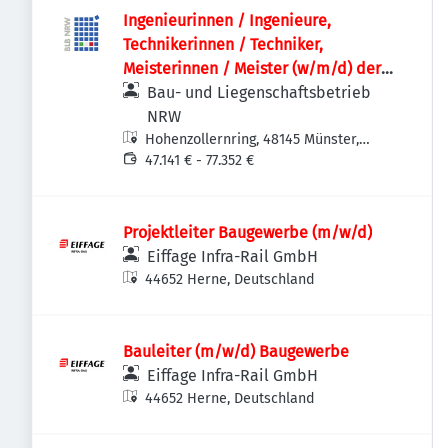
Ingenieurinnen / Ingenieure,
Technikerinnen / Techniker,
Meisterinnen / Meister (w/m/d) der
Versorgungstechnik / Technischen
Bau- und Liegenschaftsbetrieb
Gebäudeausrüstung als
NRW
Projektteammitglied
Hohenzollernring, 48145 Münster,
Deutschland
47.141 € - 77.352 €
Projektleiter Baugewerbe (m/w/d)
Eiffage Infra-Rail GmbH
44652 Herne, Deutschland
Bauleiter (m/w/d) Baugewerbe
Eiffage Infra-Rail GmbH
44652 Herne, Deutschland