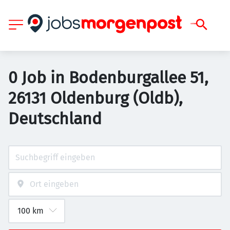
0 Job in Bodenburgallee 51,
26131 Oldenburg (Oldb),
Deutschland