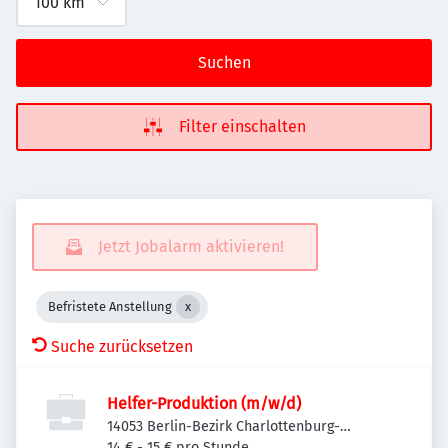
Suchen
Filter einschalten
Jetzt Jobalarm aktivieren!
Befristete Anstellung
Suche zurücksetzen
Helfer-Produktion (m/w/d)
14053 Berlin-Bezirk Charlottenburg-
Wilmersdorf, Deutschland
14 € - 15 € pro Stunde