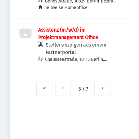
Geneststraße, 10829 Berlin-Bezirk
Tempelhof-Schöneberg, Deutschland
Teilweise Homeoffice
Assistenz (m/w/d) im
Projektmanagement Office
Stellenanzeigen aus einem
Partnerportal
Chausseestraße, 10115 Berlin,
Deutschland
3
/
7