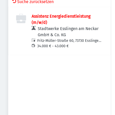
Suche zurücksetzen
Assistenz Energiedienstleistung
(m/w/d)
Stadtwerke Esslingen am Neckar
GmbH & Co. KG
Fritz-Müller-Straße 60, 73730 Esslingen
am Neckar-Oberesslingen,
34.000 € - 43.000 €
Deutschland